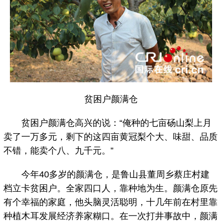
贫困户颜满仓
贫困户颜满仓高兴的说：“俺种的七亩砀山梨上月
卖了一万多元，剩下的这四亩黄冠梨个大、味甜、品质
不错，能卖个八、九千元。”
今年40多岁的颜满仓，是鲁山县董周乡蔡庄村建
档立卡贫困户。全家四口人，靠种地为生。颜满仓原先
有个幸福的家庭，他头脑灵活聪明，十几年前在村里靠
种植木耳发展经济养家糊口。在一次打井事故中，颜满