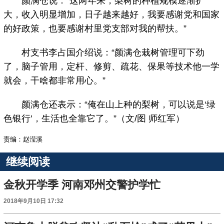
颜满仓说：“这两年来，梨树的种植规模逐渐扩
大，收入明显增加，日子越来越好，我要感谢党和国家
的好政策，也要感谢村里党支部对我的帮扶。”
村支书李占国介绍说：“颜满仓栽树管理可下劲
了，脑子管用，定杆、修剪、疏花、保果等技术他一学
就会，干啥都非常用心。”
颜满仓还表示：“俺在山上种的梨树，可以说是‘绿
色银行’，生活也全靠它了。”（文/图 师红军）
责编：赵滢溪
继续阅读
金秋开学季 河南邓州交警护学忙
2018年9月10日 17:32