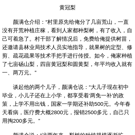
黄冠梨
颜满仓介绍：“村里原先给俺分了几亩荒山，一直
没有开荒种植庄稼，看到人家都种梨树，有了收入，自
己可着急了。村干部了解情况后，免费给俺提供树苗，
还邀请县林业局技术人员实地指导，就果树的定型、修
剪、疏花疏果等技术手把手进行传授。如今，俺家种植
了七亩砀山梨，四亩黄冠梨和圆黄梨，年平均收入就有
一、两万元。”
谈起他的两个儿子，颜满仓说：“大儿子现在初中
毕业，小儿子还在上小学，都享受着‘两免一补’的政
策，上学不用出钱，国家一学期还补助500元。今年春
天看病，医疗费大概2800元，报销2500多元，自己只
用掏200多元。”