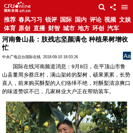
推荐
春风习习
锐评
国际
国内
评论
视频
文娱
体育
原创
直播
财智
城市
地方
环创
汽车
河南鲁山县：肢残志坚颜满仓 种植果树增收
忙
中央广电总台国际在线
2018-09-10 18:03:26
国际在线河南频道消息：9月8日，在平顶山市鲁
山县董周乡蔡庄村，满山架岭的梨树，硕果累累，长势
喜人，前来购买酥梨的人们络绎不绝，对酥梨清凉爽口
的味道赞叹不已，几家林业大户正在帮助装车。