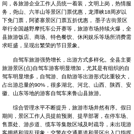
间，各旅游企业工作人员统一着装，文明上岗，热情服
务，尧山、六羊山等景区门票优惠，龙潭峡18周岁以
下免门票，阿婆寨景区门票五折优惠， 墨子古街景区
举行全国越野摩托车公开赛等，旅游市场持续火爆，全
县旅游饭店、商场、特色餐饮、休闲娱乐等场所消费需
求旺盛，呈现出繁荣的节日景象。
自驾车旅游强势增长，出游方式多样化。全县主要
旅游景区(点)自驾车游客明显增加，尤其是有组织的自
驾车明显增多，自驾游、自助游等出游形式比重较大，
占出游总量的90%，很多湖北、河北、山西、陕西、安
徽、山东等地的游客自驾车来鲁山县旅游。
综合管理水平不断提升，旅游市场井然有序。假日
期间，景区工作人员提前预测、提早部署，在停车场、
售票处、游步道、缆车等集散区域及时疏导，未出现游
客拥挤和混乱现象；交警在交通要道和景区出入口指挥