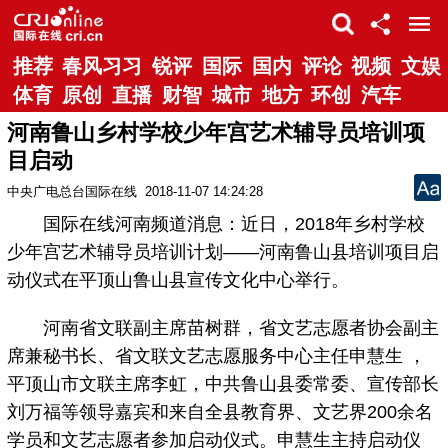
推荐
春风习习
锐评
国际
国内
评论
视频
文娱
体育
原创
直播
财智
城市
地方
环创
汽车
河南鲁山乡村学校少年宫艺术辅导员培训项
目启动
中央广电总台国际在线
2018-11-07 14:24:28
国际在线河南频道消息：近日，2018年乡村学校
少年宫艺术辅导员培训计划——河南鲁山县培训项目启
动仪式在平顶山鲁山县宣传文化中心举行。
河南省文联副主席苗树群，省文艺志愿者协会副主
席兼秘书长、省文联文艺志愿服务中心主任申慧生 ，
平顶山市文联主席李虹，中共鲁山县委常委、宣传部长
刘万福等领导嘉宾和来自全县教育界、文艺界200余名
学员和文艺志愿者参加启动仪式。申慧生主持启动仪