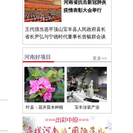
河南省抗击新冠肺炎
疫情表彰大会举行
王代强当选平顶山宝丰县人民政府县长
省长尹弘与宁德时代董事长曾毓群会谈
河南好项目
更多>>
叶县：花卉苗木种植
宝丰汝瓷产业