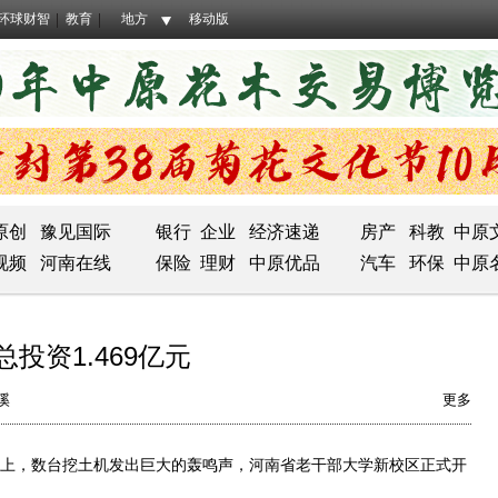
环球财智
教育
地方
移动版
原创
豫见国际
银行
企业
经济速递
房产
科教
中原
视频
河南在线
保险
理财
中原优品
汽车
环保
中原
投资1.469亿元
溪
更多
上，数台挖土机发出巨大的轰鸣声，河南省老干部大学新校区正式开