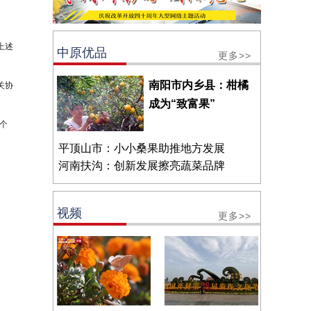
上述
中原优品
更多>>
南阳市内乡县：柑橘
关协
成为“致富果”
个
平顶山市：小小桑果助推地方发展
河南扶沟：创新发展擦亮蔬菜品牌
视频
更多>>