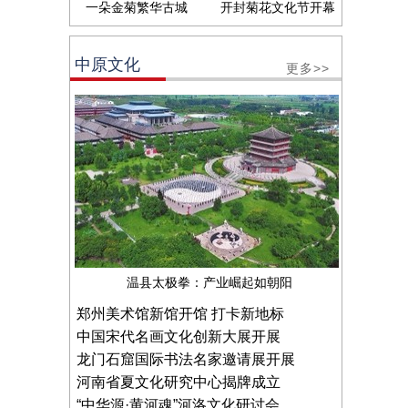
一朵金菊繁华古城
开封菊花文化节开幕
中原文化
更多>>
温县太极拳：产业崛起如朝阳
郑州美术馆新馆开馆 打卡新地标
中国宋代名画文化创新大展开展
龙门石窟国际书法名家邀请展开展
河南省夏文化研究中心揭牌成立
“中华源·黄河魂”河洛文化研讨会