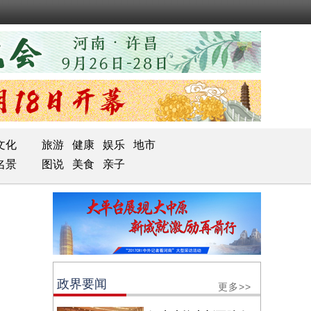
文化
旅游
健康
娱乐
地市
名景
图说
美食
亲子
政界要闻
更多>>