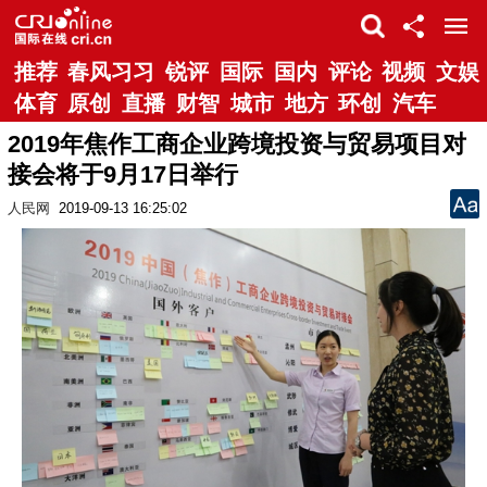
推荐
春风习习
锐评
国际
国内
评论
视频
文娱
体育
原创
直播
财智
城市
地方
环创
汽车
2019年焦作工商企业跨境投资与贸易项目对
接会将于9月17日举行
人民网
2019-09-13 16:25:02