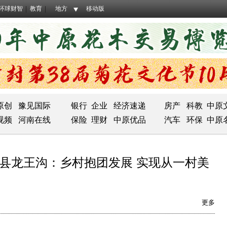
环球财智
教育
地方
移动版
原创
豫见国际
银行
企业
经济速递
房产
科教
中原
视频
河南在线
保险
理财
中原优品
汽车
环保
中原
宝丰县龙王沟：乡村抱团发展 实现从一村美
更多