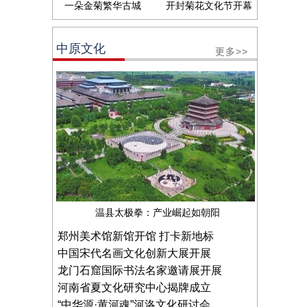
一朵金菊繁华古城
开封菊花文化节开幕
中原文化
更多>>
温县太极拳：产业崛起如朝阳
郑州美术馆新馆开馆 打卡新地标
中国宋代名画文化创新大展开展
龙门石窟国际书法名家邀请展开展
河南省夏文化研究中心揭牌成立
“中华源·黄河魂”河洛文化研讨会