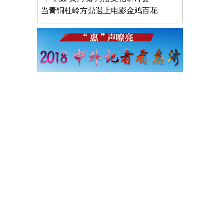
当青铜杜岭方鼎遇上电影金鸡百花