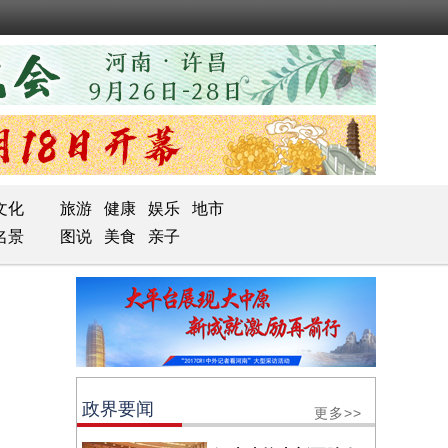
文化
旅游
健康
娱乐
地市
名景
图说
美食
亲子
政界要闻
更多>>