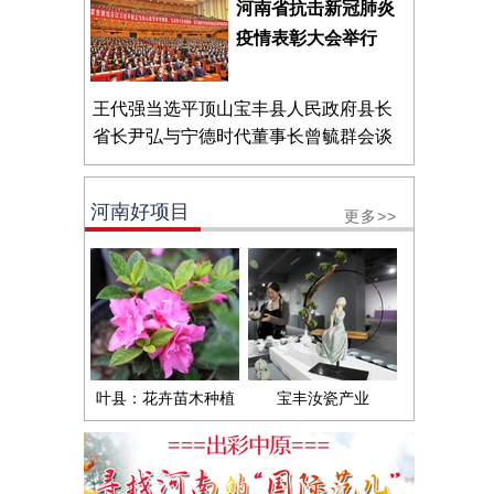
河南省抗击新冠肺炎
疫情表彰大会举行
王代强当选平顶山宝丰县人民政府县长
省长尹弘与宁德时代董事长曾毓群会谈
河南好项目
更多>>
叶县：花卉苗木种植
宝丰汝瓷产业