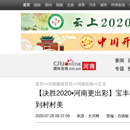
首页
国际
国内
视频
文娱
体育
汽车
城市
环球创业
要闻
专题
首页>>
河南频道首页>>
河南在线
>>正文
【决胜2020•河南更出彩】
到村村美
2020-07-28 09:37:09
来源：
大河网
责编：石丽敏