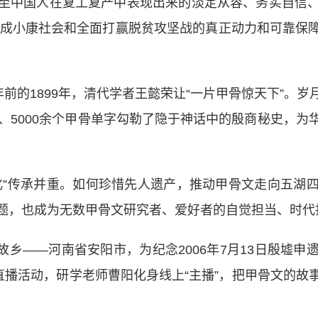
至中国人在复工复产中表现出来的淡定从容、务实自信
面建成小康社会和全面打赢脱贫攻坚战的真正动力和可靠保
的1899年，清代学者王懿荣让“一片甲骨惊天下”。
、5000余个甲骨单字勾勒了隐于神话中的殷商秘史，
”传承并重。如何珍惜先人遗产，推动甲骨文走向五湖四
题，也成为无数甲骨文研究者、爱好者的自觉担当、时代
故乡——河南省安阳市，为纪念2006年7月13日殷墟
直播活动，研学老师曹阳化身线上“主播”，把甲骨文的