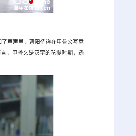
”知了声声里，曹阳徜徉在甲骨文写意
而言，甲骨文是汉字的孩提时期，透