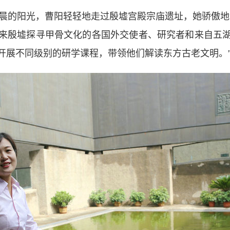
清晨的阳光，曹阳轻轻地走过殷墟宫殿宗庙遗址，她骄傲地
来殷墟探寻甲骨文化的各国外交使者、研究者和来自五
开展不同级别的研学课程，带领他们解读东方古老文明。