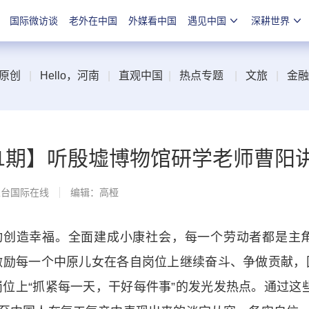
国际微访谈
老外在中国
外媒看中国
遇见中国
深耕世界
原创
|
Hello，河南
|
直观中国
|
热点专题
|
文旅
|
金融
11期】听殷墟博物馆研学老师曹阳
总台国际在线
编辑：高桠
造幸福。全面建成小康社会，每一个劳动者都是主角
激励每一个中原儿女在各自岗位上继续奋斗、争做贡献，
位上“抓紧每一天，干好每件事”的发光发热点。通过这