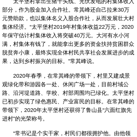
太平堡村拿出生猪千头线、光伏发电的村集体收入
部分，作为股金加入合作社。常其峰还自己拉来30万
元赞助款，也以集体名义入股合作社，从而发展壮大村
集体经济。“太平堡村2019年村集体收益22万元，2020
年保守估计村集体收入将突破40万元。大河有水小河
满，村集体有钱了，就能拿出更多的资金扶持贫困群众
脱贫奔小康，最终实现全体村民共享社会发展进步的成
果，达到乡村振兴的目标。”常其峰说。
2020年春季，在常其峰的带领下，村里又建成景
观绿化带和游园各一处、休闲广场一处，目前村域公
路、沿河堤道路、学校、村部周围均已绿化。太平堡村
已初步实现了绿色惠民、产业富民的目标。在常其峰的
带领下，2020年太平堡村还获得了鲁山县“六面红旗先
进村”的光荣称号。
“常书记是个实干家，村民们都很拥护他。由他领