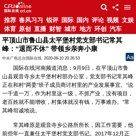
推荐
春风习习
锐评
国际
国内
评论
视频
文娱
体育
原创
直播
财智
城市
地方
环创
汽车
平顶山市鲁山县太平堡村党支部书记常其
峰：“退而不休” 带领乡亲奔小康
中央广电总台国际在线
2020-09-10 20:26:53
国际在线河南频道消息：9月9日，在平顶山市鲁
山县观音寺乡太平堡村村部办公室，党支部书记常其峰
正在和村“两委”班子成员商讨村里的产业发展事宜。“说
一千道一万，作为村里这一级，不抓产业，没有项目，
老百姓就不能增收，村集体就没有钱，万事难办。”常
其峰坦诚地说。
常其峰原是观音寺乡公路所所长，因工作需要，他
前些年一直兼任太平堡村党支部书记。2017年12月正