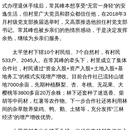
式办理退休手续后，常其峰本想享受“无官一身轻”的安
逸生活，但村里广大党员和群众都信任他，在2018年3
月村级党支部换届选举时，又高票推选他担任村党支部
书记。常其峰也被乡亲们的热情所感动，于是决定发挥
余热，继续为乡亲们服务。
太平堡村下辖10个村民组、7个自然村，有村民
533户、2045人。在常其峰的牵头下，村里成立了集体
合作社，村民通过“资金入股+资产入股+土地入股+基
地务工”的模式实现增产增收。目前合作社已流转山坡
地7000余亩，先期种植酥梨、杏、冬桃、无花果、大
樱桃等3800多亩20万余株；林下还套种了迷迭香、柴
胡等中药材，红薯等农作物。下一步合作社还将利用林
间的杂草散养柴鸡、鸭、鹅、土猪等，充分发挥“三林
经济”的增产增收优势。