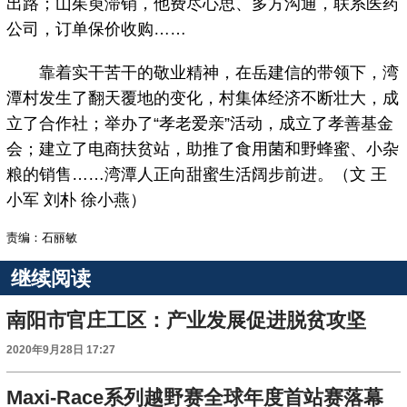
出路；山茱萸滞销，他费尽心思、多方沟通，联系医药
公司，订单保价收购……
靠着实干苦干的敬业精神，在岳建信的带领下，湾
潭村发生了翻天覆地的变化，村集体经济不断壮大，成
立了合作社；举办了“孝老爱亲”活动，成立了孝善基金
会；建立了电商扶贫站，助推了食用菌和野蜂蜜、小杂
粮的销售……湾潭人正向甜蜜生活阔步前进。（文 王
小军 刘朴 徐小燕）
责编：石丽敏
继续阅读
南阳市官庄工区：产业发展促进脱贫攻坚
2020年9月28日 17:27
Maxi-Race系列越野赛全球年度首站赛落幕