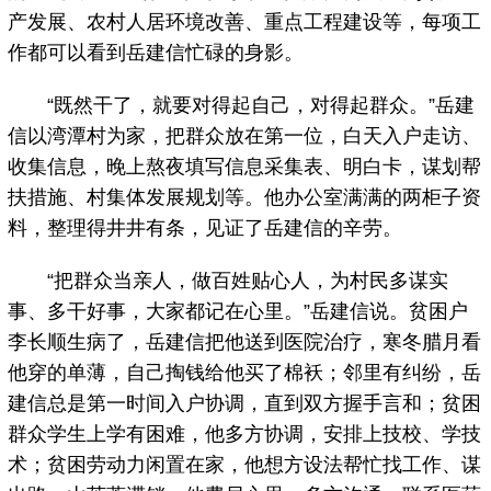
产发展、农村人居环境改善、重点工程建设等，每项工
作都可以看到岳建信忙碌的身影。
“既然干了，就要对得起自己，对得起群众。”岳建
信以湾潭村为家，把群众放在第一位，白天入户走访、
收集信息，晚上熬夜填写信息采集表、明白卡，谋划帮
扶措施、村集体发展规划等。他办公室满满的两柜子资
料，整理得井井有条，见证了岳建信的辛劳。
“把群众当亲人，做百姓贴心人，为村民多谋实
事、多干好事，大家都记在心里。”岳建信说。贫困户
李长顺生病了，岳建信把他送到医院治疗，寒冬腊月看
他穿的单薄，自己掏钱给他买了棉袄；邻里有纠纷，岳
建信总是第一时间入户协调，直到双方握手言和；贫困
群众学生上学有困难，他多方协调，安排上技校、学技
术；贫困劳动力闲置在家，他想方设法帮忙找工作、谋