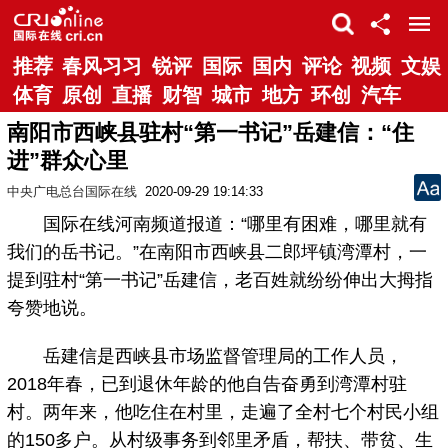
推荐
春风习习
锐评
国际
国内
评论
视频
文娱
体育
原创
直播
财智
城市
地方
环创
汽车
南阳市西峡县驻村“第一书记”岳建信：“住
进”群众心里
中央广电总台国际在线
2020-09-29 19:14:33
国际在线河南频道报道：“哪里有困难，哪里就有
我们的岳书记。”在南阳市西峡县二郎坪镇湾潭村，一
提到驻村“第一书记”岳建信，老百姓就纷纷伸出大拇指
夸赞地说。
岳建信是西峡县市场监督管理局的工作人员，
2018年春，已到退休年龄的他自告奋勇到湾潭村驻
村。两年来，他吃住在村里，走遍了全村七个村民小组
的150多户。从村级事务到邻里矛盾，帮扶、带贫、生