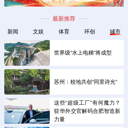
最新推荐
新闻
文娱
体育
环创
城市
世界级“水上电梯”将成型
苏州：校地共创“同里诗光”
这些“超级工厂”有何魔力？
驻华外交官解码合肥智造新
力量