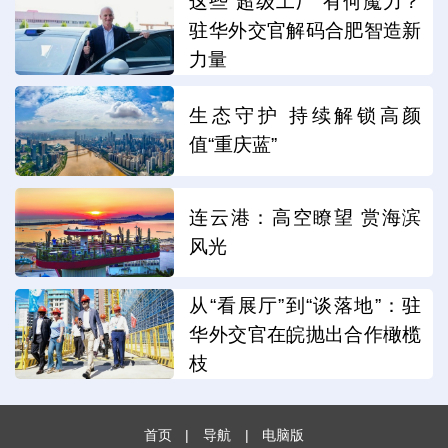
这些“超级工厂”有何魔力？
驻华外交官解码合肥智造新
力量
生态守护 持续解锁高颜
值“重庆蓝”
连云港：高空瞭望 赏海滨
风光
从“看展厅”到“谈落地”：驻
华外交官在皖抛出合作橄榄
枝
首页
|
导航
|
电脑版