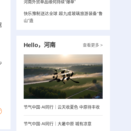
河南外贸单品缘何持续“爆单”
快乐豫制送达全球 超九成玻璃旅游装备“鲁
，
山”造
据
Hello，河南
查看更多 >
、
心
节气中国·AI同行｜云天收夏色 中原待丰收
节气中国·AI同行｜大暑中原 城有凉意