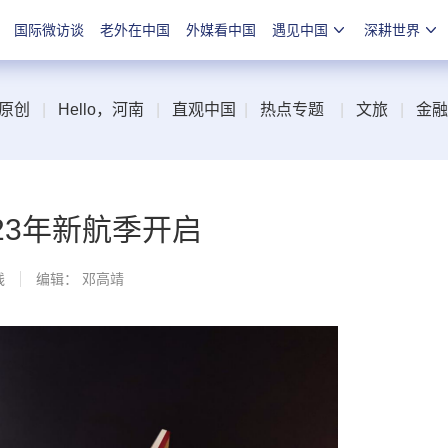
国际微访谈
老外在中国
外媒看中国
遇见中国
深耕世界
原创
|
Hello，河南
|
直观中国
|
热点专题
|
文旅
|
金融
23年新航季开启
线
编辑： 邓高靖