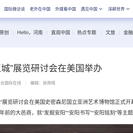
国际微访谈
老外在中国
外媒看中国
遇见中国
深耕世界
原创
|
Hello，河南
|
直观中国
|
热点专题
|
文旅
|
金融
王城”展览研讨会在美国举办
总台国际在线
编辑：张雨晴
展览研讨会在美国史密森尼国立亚洲艺术博物馆正式开幕
年前的大邑商，就“发掘安阳”“安阳书写”“安阳铭刻”等