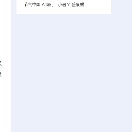
节气中国·AI同行｜小暑至 盛景酣
表
度