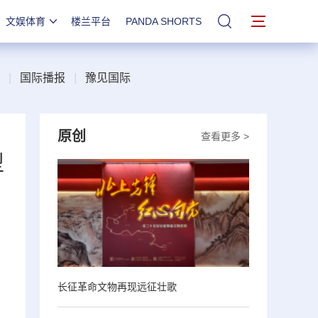
文娱体育
楼兰平台
PANDA SHORTS
站内搜索
|
国际播报
|
豫见国际
原创
查看更多 >
型
长征革命文物再现远征壮歌