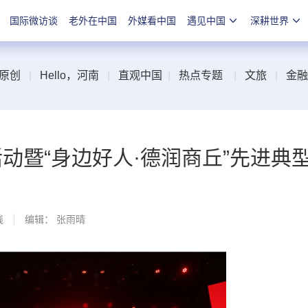
国际微访谈
老外在中国
外媒看中国
遇见中国
深耕世界
原创
|
Hello，河南
|
直观中国
|
热点专题
|
文旅
|
金融
活动暨“身边好人·德润商丘”先进典
线
编辑： 张雨晴