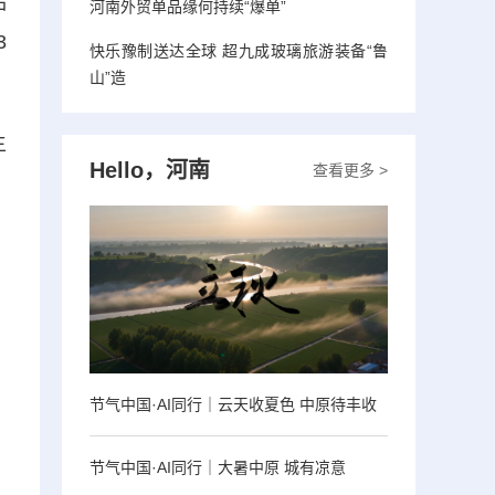
品
河南外贸单品缘何持续“爆单”
3
快乐豫制送达全球 超九成玻璃旅游装备“鲁
山”造
主
Hello，河南
查看更多 >
节气中国·AI同行｜云天收夏色 中原待丰收
节气中国·AI同行｜大暑中原 城有凉意