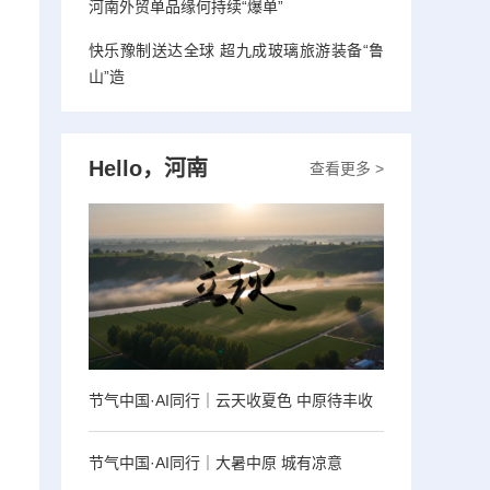
河南外贸单品缘何持续“爆单”
快乐豫制送达全球 超九成玻璃旅游装备“鲁
山”造
Hello，河南
查看更多 >
节气中国·AI同行｜云天收夏色 中原待丰收
节气中国·AI同行｜大暑中原 城有凉意