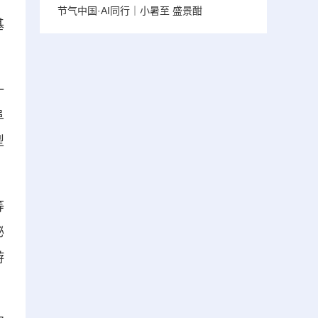
节气中国·AI同行｜小暑至 盛景酣
基
一
阜
型
等
秘
游