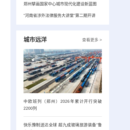
郑州擘画国家中心城市现代化建设新蓝图
“河南省涉外法律服务大讲堂”第二期开讲
城市远洋
查看更多 >
中欧班列（郑州）2026年累计开行突破
2200列
快乐豫制送达全球 超九成玻璃旅游装备“鲁