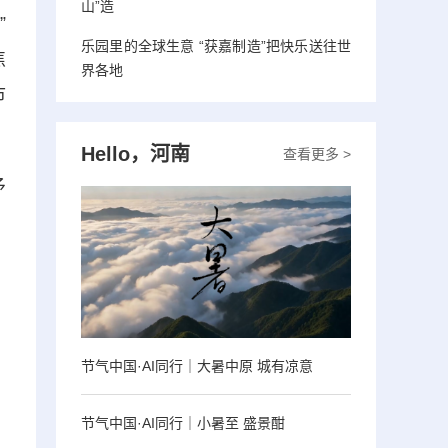
山”造
”
乐园里的全球生意 “获嘉制造”把快乐送往世
焦
界各地
市
Hello，河南
查看更多 >
矛
节气中国·AI同行｜大暑中原 城有凉意
节气中国·AI同行｜小暑至 盛景酣