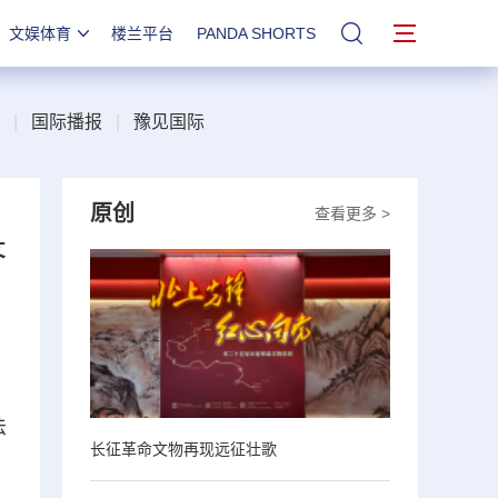
文娱体育
楼兰平台
PANDA SHORTS
站内搜索
|
国际播报
|
豫见国际
原创
查看更多 >
答
法
长征革命文物再现远征壮歌