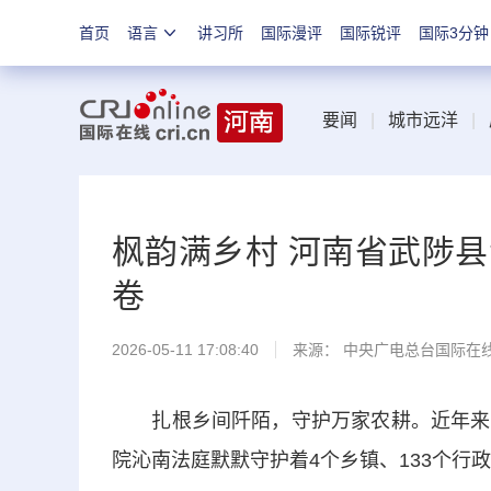
首页
语言
讲习所
国际漫评
国际锐评
国际3分钟
要闻
|
城市远洋
|
枫韵满乡村 河南省武陟
卷
2026-05-11 17:08:40
来源： 中央广电总台国际在
扎根乡间阡陌，守护万家农耕。近年来，
院沁南法庭默默守护着4个乡镇、133个行