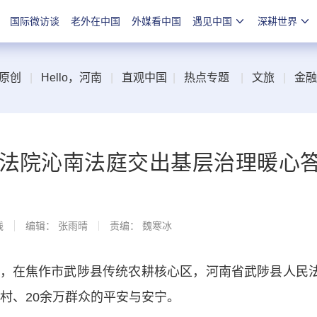
国际微访谈
老外在中国
外媒看中国
遇见中国
深耕世界
原创
|
Hello，河南
|
直观中国
|
热点专题
|
文旅
|
金融
县法院沁南法庭交出基层治理暖心
线
编辑： 张雨晴
责编： 魏寒冰
在焦作市武陟县传统农耕核心区，河南省武陟县人民
政村、20余万群众的平安与安宁。