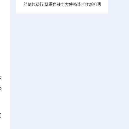
丝路共骑行 佛得角驻华大使畅谈合作新机遇
不
轮
司