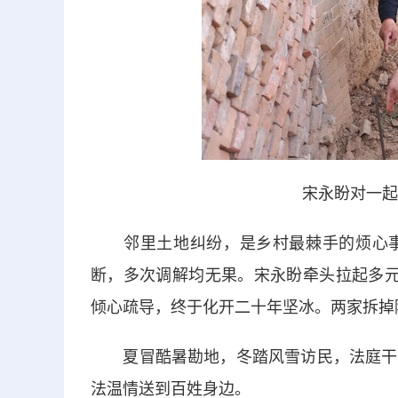
宋永盼对一起
邻里土地纠纷，是乡村最棘手的烦心事
断，多次调解均无果。宋永盼牵头拉起多元
倾心疏导，终于化开二十年坚冰。两家拆掉
夏冒酷暑勘地，冬踏风雪访民，法庭干警
法温情送到百姓身边。