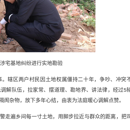
涉宅基地纠纷进行实地勘验
。辖区两户村民因土地权属僵持二十年，争吵、冲突
调解队伍，拉家常、摆道理、勘地界、讲法律，经过5
隔阂杂物，放下多年心结，由衷为法庭暖心调解点赞。
走遍乡间每一寸土地，用脚步拉近与群众的距离，把