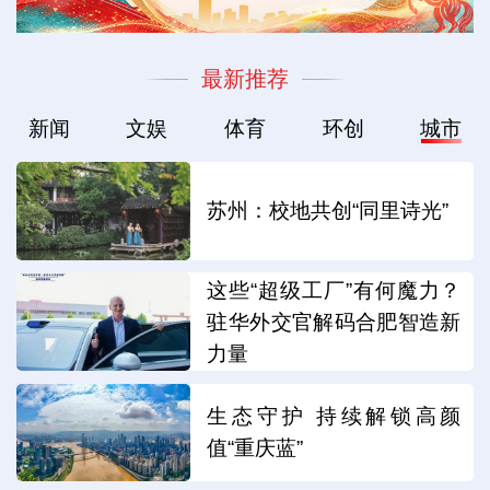
最新推荐
新闻
文娱
体育
环创
城市
苏州：校地共创“同里诗光”
这些“超级工厂”有何魔力？
驻华外交官解码合肥智造新
力量
生态守护 持续解锁高颜
值“重庆蓝”