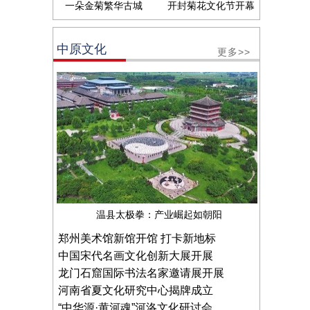
一朵金菊繁华古城
开封菊花文化节开幕
中原文化
更多>>
温县太极拳：产业崛起如朝阳
郑州美术馆新馆开馆 打卡新地标
中国宋代名画文化创新大展开展
龙门石窟国际书法名家邀请展开展
河南省夏文化研究中心揭牌成立
“中华源·黄河魂”河洛文化研讨会