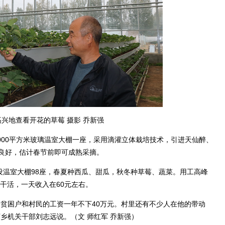
兴地查看开花的草莓 摄影 乔新强
000平方米玻璃温室大棚一座，采用滴灌立体栽培技术，引进天仙醉、
良好，估计春节前即可成熟采摘。
温室大棚98座，春夏种西瓜、甜瓜，秋冬种草莓、蔬菜。用工高峰
里干活，一天收入在60元左右。
困户和村民的工资一年不下40万元。村里还有不少人在他的带动
乡机关干部刘志远说。（文 师红军 乔新强）