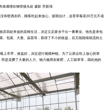
布条缠绕在钢管接头处 摄影 乔新强
有喷洒农药，顾客吃起来放心。据我估计，这茬草莓卖20万元不成
放弃四处奔波的卖棉生活，决定立足家乡干出一番事业。他先是承包
芹菜、包菜、大葱、蒜苗等，获得了不小的收益，后又陆陆续续流转土
莓上市早，效益好，决定进行规模种植。为了让群众吃上放心的草
药，而是花费了大量的人力、物力施用农家肥，人工除草等，因此他的