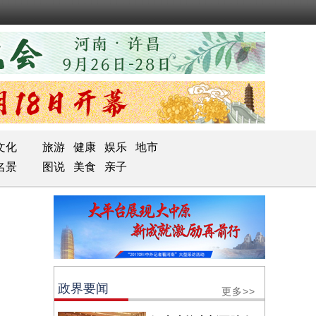
文化
旅游
健康
娱乐
地市
名景
图说
美食
亲子
政界要闻
更多>>