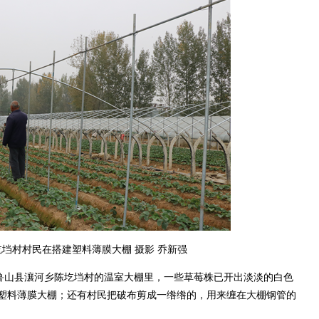
垱村村民在搭建塑料薄膜大棚 摄影 乔新强
鲁山县瀼河乡陈圪垱村的温室大棚里，一些草莓株已开出淡淡的白色
塑料薄膜大棚；还有村民把破布剪成一绺绺的，用来缠在大棚钢管的