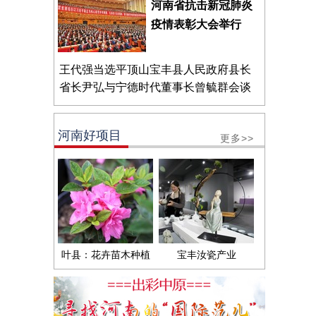
河南省抗击新冠肺炎
疫情表彰大会举行
王代强当选平顶山宝丰县人民政府县长
省长尹弘与宁德时代董事长曾毓群会谈
河南好项目
更多>>
叶县：花卉苗木种植
宝丰汝瓷产业