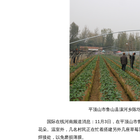
平顶山市鲁山县瀼河乡陈圪
国际在线河南频道消息：11月3日，在平顶山市
花朵。温室外，几名村民正在忙着搭建另外几座草莓
焊接处，以免磨损薄膜。