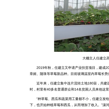
大棚主人任建立高
2019年秋，任建立又申请产业扶贫项目，建成2
章姬、随珠等草莓新品种。目前玻璃温室内草莓长势
近年来，任建立集中连片流转土地180亩，共建设
时，村里有40多名普通群众和14名贫困人员来他这
“种草莓、西瓜和蔬菜用工量都不小，任建立发给贫
下，也开始种植草莓和西瓜，从而增加了收入。”瀼河