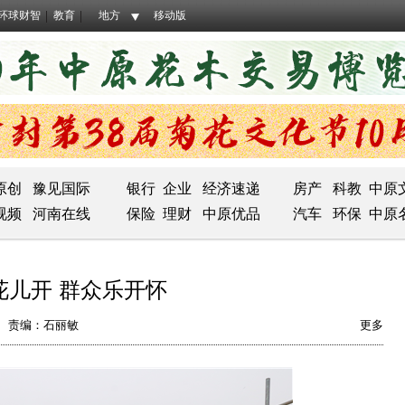
环球财智
教育
地方
移动版
原创
豫见国际
银行
企业
经济速递
房产
科教
中原
视频
河南在线
保险
理财
中原优品
汽车
环保
中原
儿开 群众乐开怀
责编：石丽敏
更多