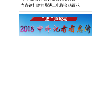
当青铜杜岭方鼎遇上电影金鸡百花