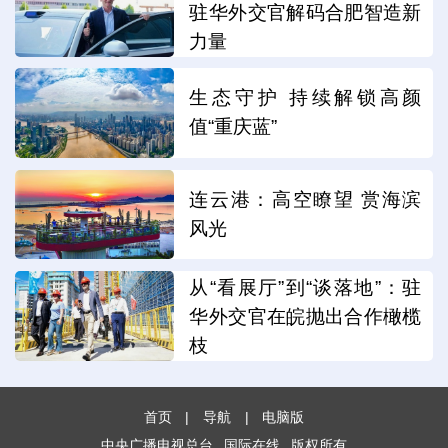
驻华外交官解码合肥智造新
力量
生态守护 持续解锁高颜
值“重庆蓝”
连云港：高空瞭望 赏海滨
风光
从“看展厅”到“谈落地”：驻
华外交官在皖抛出合作橄榄
枝
首页
|
导航
|
电脑版
中央广播电视总台
国际在线
版权所有