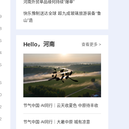
河南外贸单品缘何持续“爆单”
快乐豫制送达全球 超九成玻璃旅游装备“鲁
9
山”造
8
6
Hello，河南
查看更多 >
4
5
6
0
节气中国·AI同行｜云天收夏色 中原待丰收
2
2
节气中国·AI同行｜大暑中原 城有凉意