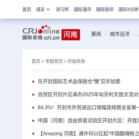
首页
语言
讲习所
国际漫评
国际锐评
国际3分钟
要闻
|
城市远洋
|
首页
>
专题首页
> 开放高地
在开封国际艺术品保税仓“豫”见毕加索
自贸区开封片区承办2025年匈牙利文旅交流
84.3%！开封市外贸进出口增幅连续居全省第
中国（河南）自由贸易试验区开封片区：开放
【Amazing 河南】通许何以扛起“中国酸辣粉