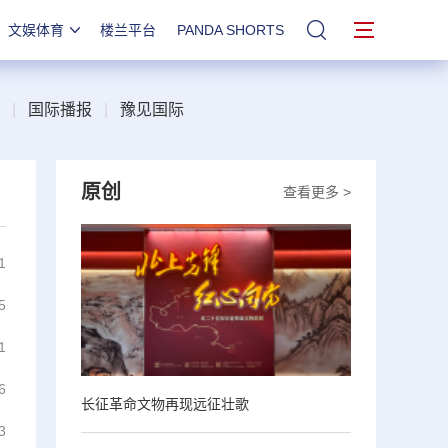
文娱体育
楼兰平台
PANDA SHORTS
站内搜索
|
国际播报
|
豫见国际
原创
查看更多 >
1
5
1
6
长征革命文物再现远征壮歌
3