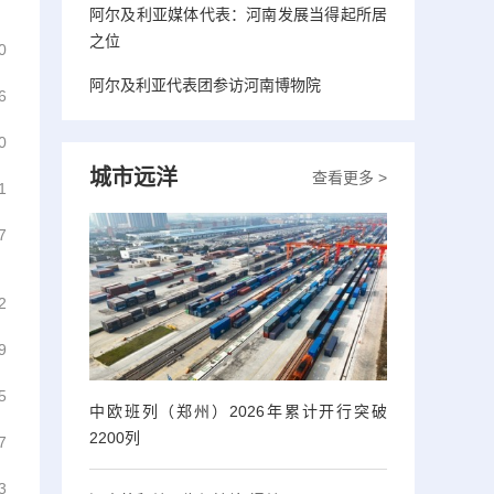
阿尔及利亚媒体代表：河南发展当得起所居
之位
0
阿尔及利亚代表团参访河南博物院
6
0
城市远洋
查看更多 >
1
7
2
9
5
中欧班列（郑州）2026年累计开行突破
2200列
7
3